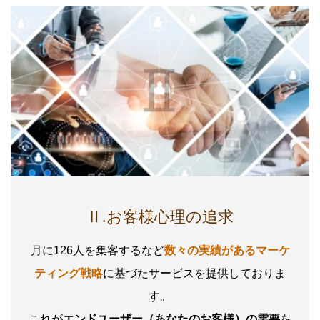
Ⅱ.お客様心理の追求
月に126人を集客するなど
数々の実績があるマーケ
ティング戦略
に基づたサービスを提供しておりま
す。
これが
エンドユーザー（あなたのお客様）の需要
を